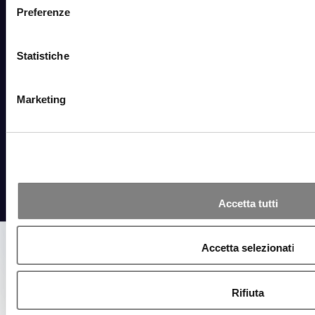
Preferenze
Contatti
Statistiche
Made with
by
NetCreativity
Copyright © 2026 NetOrange S.r.l. – Via Turati, 111 – 20023 – Cerro
Maggiore (MI) | P.IVA 02747960124 |
Cookie Policy
|
Privacy Policy
|
Marketing
Informativa Aziendale
Accetta tutti
Accetta selezionati
Rifiuta