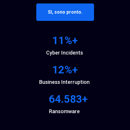
Sì, sono pronto.
12
%+
Cyber Incidents
12
%+
Business Interruption
66.667
+
Ransomware