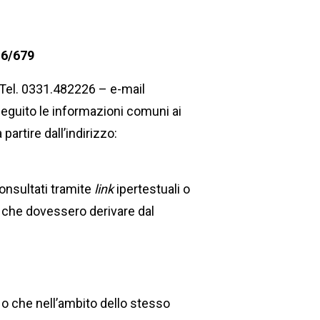
16/679
– Tel. 0331.482226 – e-mail
 seguito le informazioni comuni ai
partire dall’indirizzo:
nsultati tramite
link
ipertestuali o
nti che dovessero derivare dal
to o che nell’ambito dello stesso