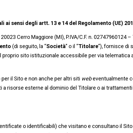
ali
ai sensi degli artt. 13 e 14 del Regolamento (UE) 20
1 – 20023 Cerro Maggiore (MI), P.IVA/C.F. n. 02747960124 
mento
(di seguito, la “
Società
” o il “
Titolare
”), fornisce di
 proprio sito istituzionale accessibile per via telematica a 
per il Sito e non anche per altri siti
web
eventualmente co
riti a risorse esterne al dominio del Titolare o ai trattame
identificate o identificabili) che visitano e consultano il Si