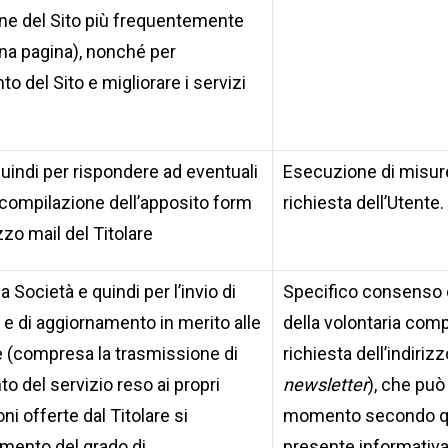
gine del Sito più frequentemente
una pagina), nonché per
o del Sito e migliorare i servizi
 quindi per rispondere ad eventuali
Esecuzione di misure
a compilazione dell’apposito form
richiesta dell’Utente.
izzo mail del Titolare
a Società e quindi per l’invio di
Specifico consenso 
e di aggiornamento in merito alle
della volontaria comp
lare (compresa la trasmissione di
richiesta dell’indirizz
nto del servizio reso ai propri
newsletter
), che può
oni offerte dal Titolare si
momento secondo quan
amento del grado di
presente informativa